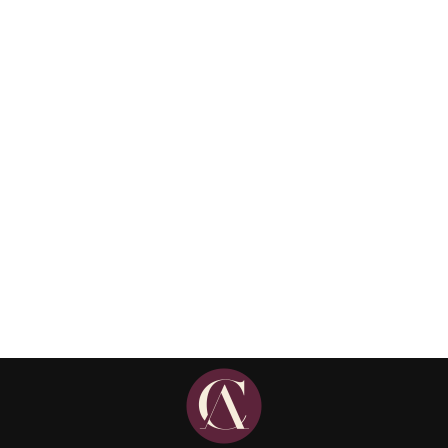
Novas regras do crédito
consignado: o que muda para
empregadores em 2025
Matérias
Details