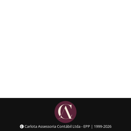
Por que médicos
dermatologistas devem abrir
uma empresa?
Matérias
Details
Carlota Assessoria Contábil Ltda - EPP | 1999-2026