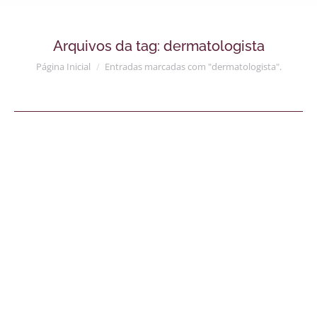
Arquivos da tag:
dermatologista
Você está aqui:
Página Inicial
Entradas marcadas com "dermatologista".