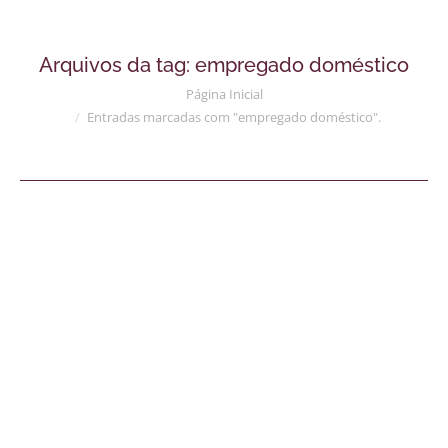
Arquivos da tag:
empregado doméstico
Você está aqui:
Página Inicial
Entradas marcadas com "empregado doméstico".
ESOCIAL JÁ CALCULA AS
VERBAS RESCISÓRIAS DO
EMPREGADO DOMÉSTICO
Notícias
Details