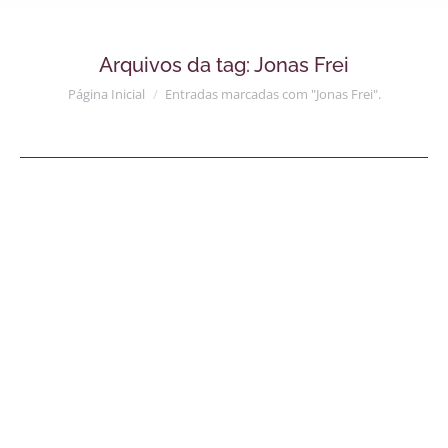
Arquivos da tag:
Jonas Frei
Você está aqui:
Página Inicial
Entradas marcadas com "Jonas Frei".
Carlota Assessoria no Programa
ABC Negócios
Notícias
Details