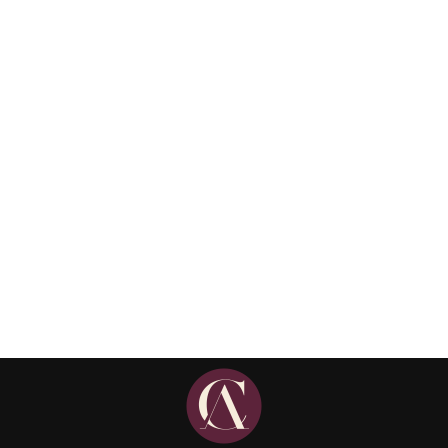
Lei 15.270/2025: entenda o que
muda no Imposto de Renda a
partir de 2026
Matérias
Details