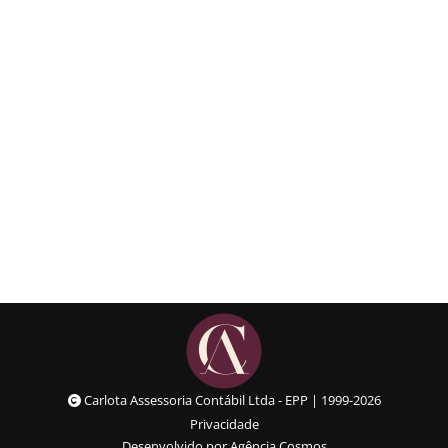
💸 Como declarar o PIX na
contabilidade da sua empresa
Matérias
Details
Carlota Assessoria Contábil Ltda - EPP | 1999-2026
Privacidade
Desenvolvido por Agência Cosmos