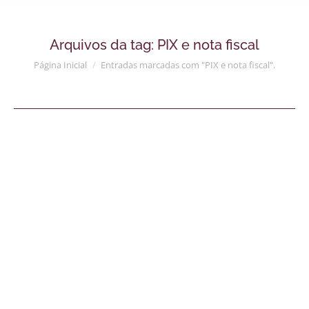
Arquivos da tag:
PIX e nota fiscal
Você está aqui:
Página Inicial
Entradas marcadas com "PIX e nota fiscal".