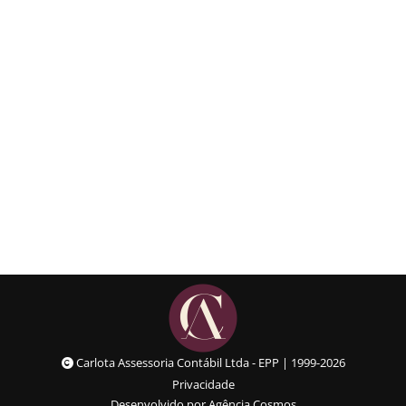
Saque do FGTS: perguntas
comuns e como funciona
Matérias
Details
Carlota Assessoria Contábil Ltda - EPP | 1999-2026
Privacidade
Desenvolvido por Agência Cosmos