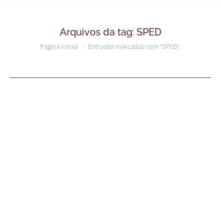
Arquivos da tag:
SPED
Você está aqui:
Página Inicial
Entradas marcadas com "SPED".