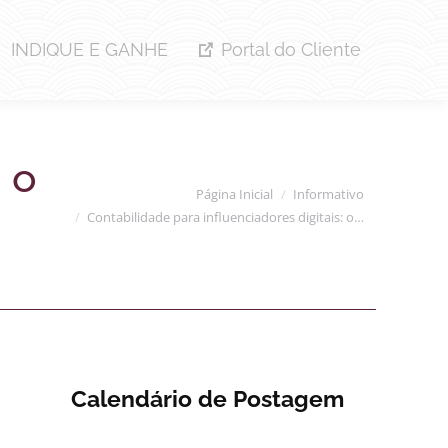
INDIQUE E GANHE
Portal do Cliente
 o
Você está aqui:
Página Inicial
Informativo
Contabilidade para influenciadores digitais: o…
Calendário de Postagem