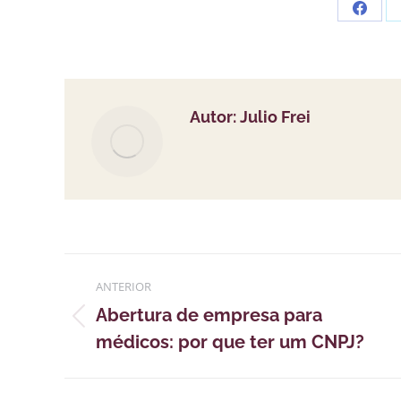
Partil
em
Faceb
Autor:
Julio Frei
Navegação
ANTERIOR
de
Abertura de empresa para
Publicação
postagens
médicos: por que ter um CNPJ?
anterior: