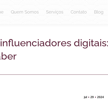
me
Quem Somos
Serviços
Contato
Blog
nfluenciadores digitais:
aber
jul
29
2024