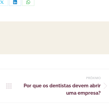
har
Partilhar
Partilhar
Partilhar
em
em
em
ook
X
LinkedIn
WhatsApp
PRÓXIMO
Por que os dentistas devem abrir
Próximo
uma empresa?
post: