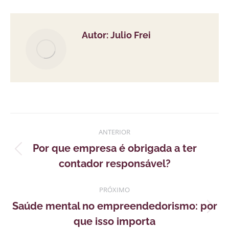
Facebook
X
LinkedIn
WhatsApp
Autor:
Julio Frei
Navegação
ANTERIOR
de
Por que empresa é obrigada a ter
Publicação
postagens
contador responsável?
anterior:
PRÓXIMO
Saúde mental no empreendedorismo: por
Próximo
que isso importa
post: